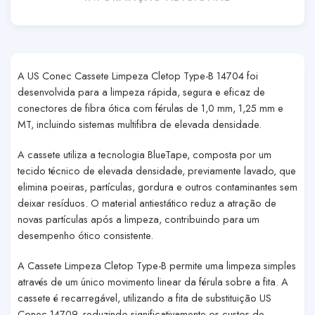
A
US Conec Cassete Limpeza Cletop Type-B 14704
foi
desenvolvida para a limpeza rápida, segura e eficaz de
conectores de fibra ótica com férulas de
1,0 mm
,
1,25 mm
e
MT
, incluindo sistemas multifibra de elevada densidade.
A cassete utiliza a tecnologia
BlueTape
, composta por um
tecido técnico de elevada densidade, previamente lavado, que
elimina poeiras, partículas, gordura e outros contaminantes sem
deixar resíduos. O material antiestático reduz a atração de
novas partículas após a limpeza, contribuindo para um
desempenho ótico consistente.
A Cassete Limpeza Cletop Type-B permite uma limpeza simples
através de um único movimento linear da férula sobre a fita. A
cassete é
recarregável
, utilizando a fita de substituição
US
Conec 14709
, reduzindo significativamente os custos de