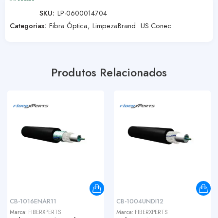
SKU:
LP-0600014704
Categorias:
Fibra Óptica
,
Limpeza
Brand:
US Conec
Produtos Relacionados
CB-1016ENAR11
CB-1004UNDI12
Marca:
FIBERXPERTS
Marca:
FIBERXPERTS