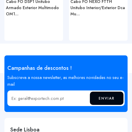
Cabo FO DSP1 Unitubo
Cabo FO NEXO FTTH
Armado Exterior Multimodo
Unitubo Interior/Exterior Dca
OM1...
Mu...
Campanhas de descontos !
Subscreva a nossa newsletter, as melhores novidades no seu e-
mail
ENVIAR
Insira o seu email
Sede Lisboa