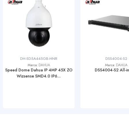
DH-SD5A445GB-HNR
DSS4004-S2
Marca:
DAHUA
Marca:
DAHUA
Speed Dome Dahua IP 4MP 45X ZO
DSS4004-S2 All-i
Wizsense SMD4.0 IP6...