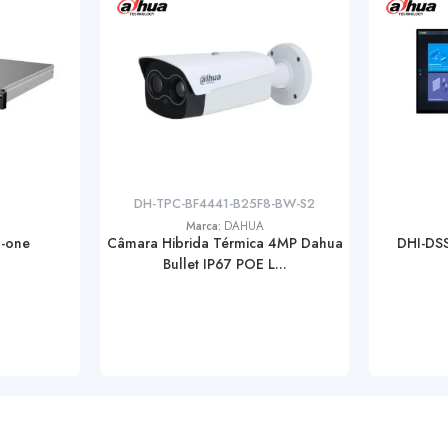
DH-TPC-BF4441-B25F8-BW-S2
Marca:
DAHUA
n-one
Câmara Hibrida Térmica 4MP Dahua
DHI-DSS
Bullet IP67 POE L...