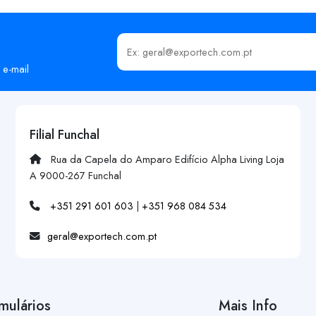
Insira o seu email
 e-mail
Filial Funchal
Rua da Capela do Amparo Edifício Alpha Living Loja
A 9000-267 Funchal
+351 291 601 603
|
+351 968 084 534
geral@exportech.com.pt
mulários
Mais Info