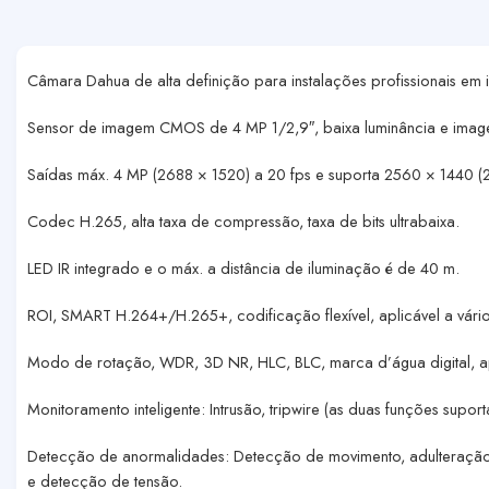
Câmara Dahua de alta definição para instalações profissionais em i
Sensor de imagem CMOS de 4 MP 1/2,9″, baixa luminância e image
Saídas máx. 4 MP (2688 × 1520) a 20 fps e suporta 2560 × 1440 (
Codec H.265, alta taxa de compressão, taxa de bits ultrabaixa.
LED IR integrado e o máx. a distância de iluminação é de 40 m.
ROI, SMART H.264+/H.265+, codificação flexível, aplicável a vár
Modo de rotação, WDR, 3D NR, HLC, BLC, marca d’água digital, ap
Monitoramento inteligente: Intrusão, tripwire (as duas funções supo
Detecção de anormalidades: Detecção de movimento, adulteração de
e detecção de tensão.