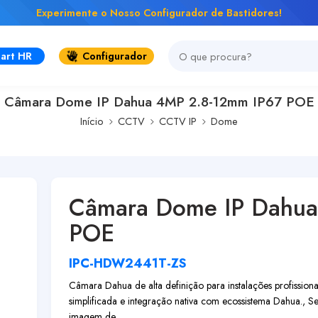
Experimente o Nosso Configurador de Bastidores!
art HR
Configurador
Câmara Dome IP Dahua 4MP 2.8-12mm IP67 POE
Início
CCTV
CCTV IP
Dome
Câmara Dome IP Dahua
POE
IPC-HDW2441T-ZS
Câmara Dahua de alta definição para instalações profissionai
simplificada e integração nativa com ecossistema Dahua.,
imagem de ...