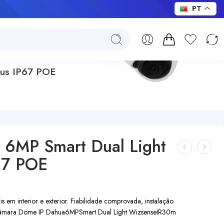
PT
lus IP67 POE
6MP Smart Dual Light
67 POE
s em interior e exterior. Fiabilidade comprovada, instalação
 Câmara Dome IP Dahua
6MP
Smart Dual Light Wizsense
IR30m