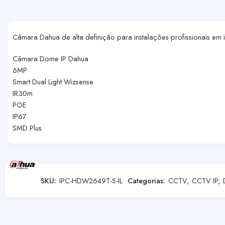
Câmara Dahua de alta definição para instalações profissionais em i
Câmara Dome IP Dahua
6MP
Smart Dual Light Wizsense
IR30m
POE
IP67
SMD Plus
SKU:
IPC-HDW2649T-S-IL
Categorias:
CCTV
,
CCTV IP
,