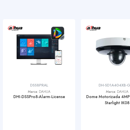
DSS8PRAL
DH-SD1A404XB-
Marca:
DAHUA
Marca:
DAHUA
DHI-DSSPro8-Alarm-License
Dome Motorizada 4MP
Starlight IK08