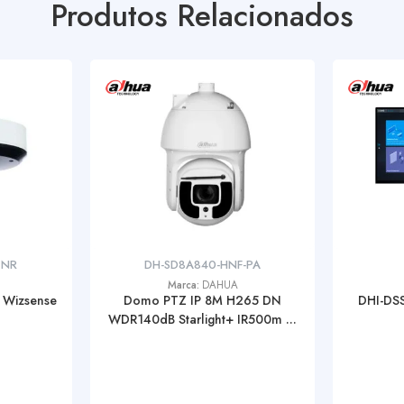
Produtos Relacionados
GNR
DH-SD8A840-HNF-PA
Marca:
DAHUA
 Wizsense
Domo PTZ IP 8M H265 DN
DHI-DSS
WDR140dB Starlight+ IR500m ...