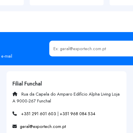
Insira o seu email
 e-mail
Filial Funchal
Rua da Capela do Amparo Edifício Alpha Living Loja
A 9000-267 Funchal
+351 291 601 603
|
+351 968 084 534
geral@exportech.com.pt