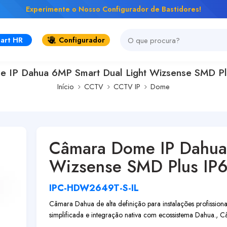
Experimente o Nosso Configurador de Bastidores!
art HR
Configurador
 IP Dahua 6MP Smart Dual Light Wizsense SMD P
Início
CCTV
CCTV IP
Dome
Câmara Dome IP Dahua 
Wizsense SMD Plus IP
IPC-HDW2649T-S-IL
Câmara Dahua de alta definição para instalações profissionai
simplificada e integração nativa com ecossistema Dahua.,