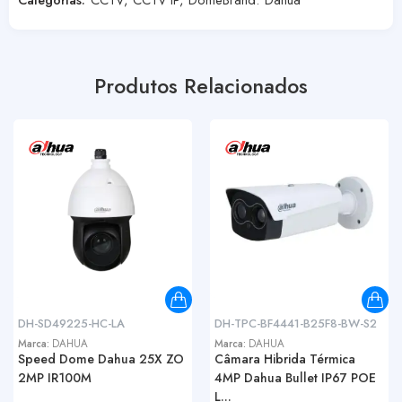
Produtos Relacionados
DH-SD49225-HC-LA
DH-TPC-BF4441-B25F8-BW-S2
Marca:
DAHUA
Marca:
DAHUA
Speed Dome Dahua 25X ZO
Câmara Hibrida Térmica
2MP IR100M
4MP Dahua Bullet IP67 POE
L...