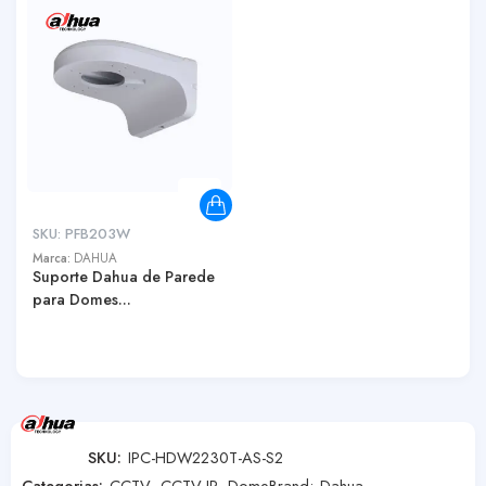
SKU:
PFB203W
Marca:
DAHUA
Suporte Dahua de Parede
para Domes...
SKU:
IPC-HDW2230T-AS-S2
Categorias:
CCTV
,
CCTV IP
,
Dome
Brand:
Dahua