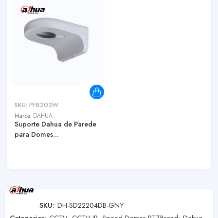
SKU:
PFB203W
Marca:
DAHUA
Suporte Dahua de Parede
para Domes...
SKU:
DH-SD22204DB-GNY
Categorias:
CCTV
,
CCTV IP
,
Speed Domes PTZ
Brand:
Dahua