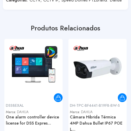
Produtos Relacionados
DSS8EXAL
DH-TPC-BF4441-B19F8-BW-S
Marca:
DAHUA
Marca:
DAHUA
One alarm controller device
Câmara Hibrida Térmica
license for DSS Expres...
4MP Dahua Bullet IP67 POE
L...