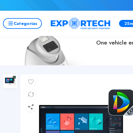
Categorias
2Sm
One vehicle e