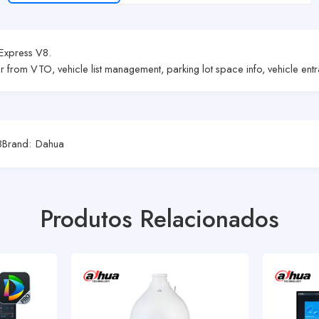
Express V8.
 from VTO, vehicle list management, parking lot space info, vehicle entr
8
Brand:
Dahua
Produtos Relacionados