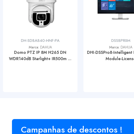
DH-SD8A840-HNF-PA
DSS8PRIIM
Marca:
DAHUA
Marca:
DAHUA
Domo PTZ IP 8M H265 DN
DHI-DSSPro8-Intelligent 
WDR140dB Starlight+ IR500m ...
Module-Licens
Campanhas de descontos !