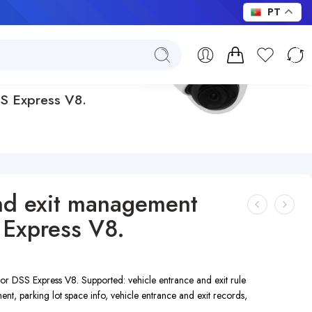
PT
SS Express V8.
nd exit management
 Express V8.
for DSS Express V8.
Supported: vehicle entrance and exit rule
t, parking lot space info, vehicle entrance and exit records,