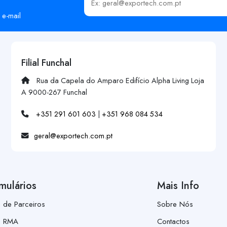
Insira o seu email
 e-mail
Filial Funchal
Rua da Capela do Amparo Edifício Alpha Living Loja
A 9000-267 Funchal
+351 291 601 603
|
+351 968 084 534
geral@exportech.com.pt
mulários
Mais Info
a de Parceiros
Sobre Nós
a RMA
Contactos