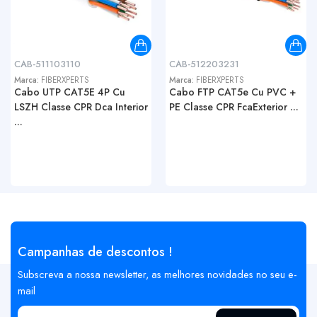
CAB-511103110
CAB-512203231
Marca:
FIBERXPERTS
Marca:
FIBERXPERTS
Cabo UTP CAT5E 4P Cu
Cabo FTP CAT5e Cu PVC +
LSZH Classe CPR Dca Interior
PE Classe CPR FcaExterior ...
...
Campanhas de descontos !
Subscreva a nossa newsletter, as melhores novidades no seu e-
mail