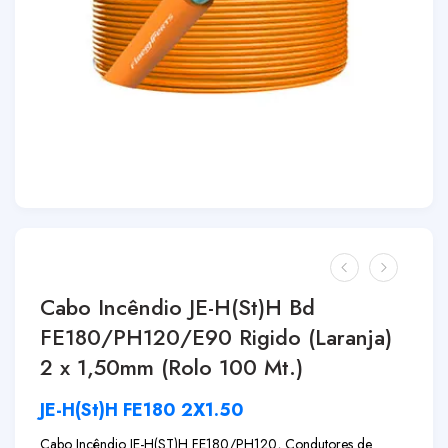
Cabo Incêndio JE-H(St)H Bd
FE180/PH120/E90 Rigido (Laranja)
2 x 1,50mm (Rolo 100 Mt.)
JE-H(St)H FE180 2X1.50
Cabo Incêndio JE-H(ST)H FE180/PH120, Condutores de