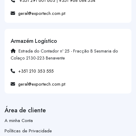
+351 291 601 603
|
+351 968 084 534
geral@exportech.com.pt
Armazém Logístico
Estrada do Contador nº 25 - Fracção B Sesmaria do
Colaço 2130-223 Benavente
+351 210 353 555
geral@exportech.com.pt
Área de cliente
A minha Conta
Políticas de Privacidade