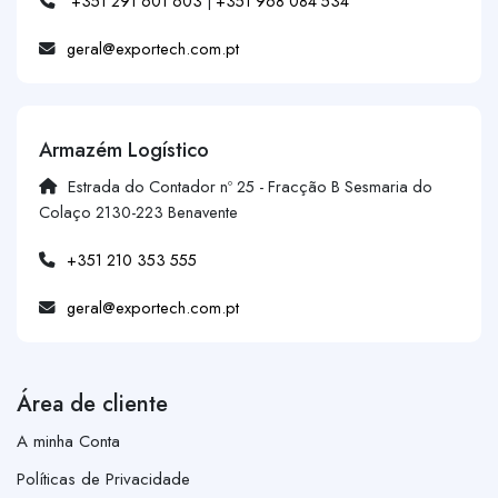
+351 291 601 603
|
+351 968 084 534
geral@exportech.com.pt
Armazém Logístico
Estrada do Contador nº 25 - Fracção B Sesmaria do
Colaço 2130-223 Benavente
+351 210 353 555
geral@exportech.com.pt
Área de cliente
A minha Conta
Políticas de Privacidade