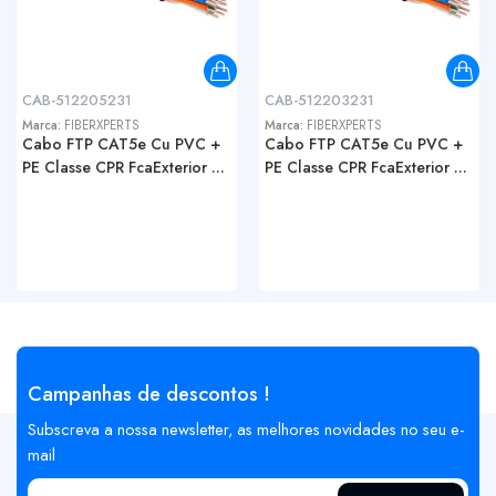
CAB-512205231
CAB-512203231
Marca:
FIBERXPERTS
Marca:
FIBERXPERTS
Cabo FTP CAT5e Cu PVC +
Cabo FTP CAT5e Cu PVC +
PE Classe CPR FcaExterior ...
PE Classe CPR FcaExterior ...
Campanhas de descontos !
Subscreva a nossa newsletter, as melhores novidades no seu e-
mail