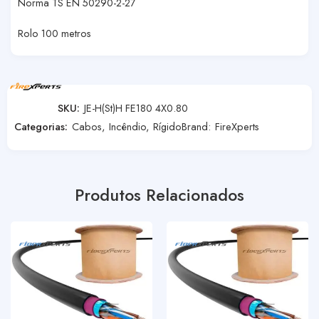
Norma TS EN 50290-2-27
Rolo 100 metros
SKU:
JE-H(St)H FE180 4X0.80
Categorias:
Cabos
,
Incêndio
,
Rígido
Brand:
FireXperts
Produtos Relacionados