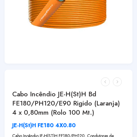
Cabo Incêndio JE-H(St)H Bd
FE180/PH120/E90 Rigido (Laranja)
4 x 0,80mm (Rolo 100 Mt.)
JE-H(St)H FE180 4X0.80
Cabo Incêndio JE-H(ST)H FE180/PH120, Condutores de