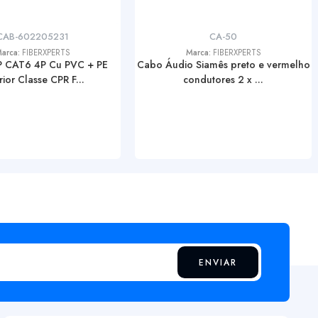
CAB-602205231
CA-50
arca:
FIBERXPERTS
Marca:
FIBERXPERTS
 CAT6 4P Cu PVC + PE
Cabo Áudio Siamês preto e vermelho
rior Classe CPR F...
condutores 2 x ...
ENVIAR