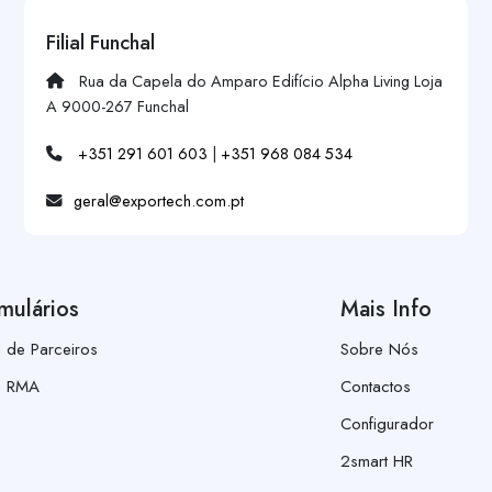
Filial Funchal
Rua da Capela do Amparo Edifício Alpha Living Loja
A 9000-267 Funchal
+351 291 601 603
|
+351 968 084 534
geral@exportech.com.pt
mulários
Mais Info
a de Parceiros
Sobre Nós
a RMA
Contactos
Configurador
2smart HR