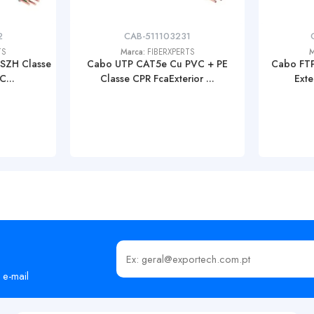
2
CAB-511103231
TS
Marca:
FIBERXPERTS
M
SZH Classe
Cabo UTP CAT5e Cu PVC + PE
Cabo FTP
C...
Classe CPR FcaExterior ...
Exte
Insira o seu email
 e-mail