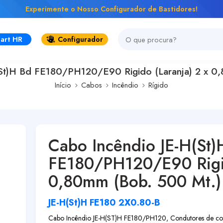
Experimente o Nosso Configurador de Bastidores!
art HR
Configurador
St)H Bd FE180/PH120/E90 Rigido (Laranja) 2 x 0
Início
Cabos
Incêndio
Rígido
Cabo Incêndio JE-H(St)
FE180/PH120/E90 Rigid
0,80mm (Bob. 500 Mt.)
JE-H(St)H FE180 2X0.80-B
Cabo Incêndio JE-H(ST)H FE180/PH120, Condutores de cob