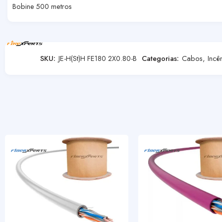
Bobine 500 metros
SKU:
JE-H(St)H FE180 2X0.80-B
Categorias:
Cabos
,
Incê