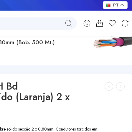
PT
,80mm (Bob. 500 Mt.)
H Bd
o (Laranja) 2 x
re solido secção 2 x 0,80mm, Condutores torcidos em