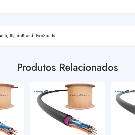
ndio
,
Rígido
Brand:
FireXperts
Produtos Relacionados