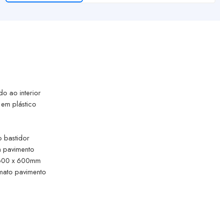
o ao interior
 em plástico
o bastidor
m pavimento
x 600 x 600mm
rmato pavimento