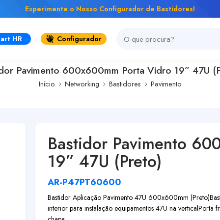
Experimente o Nosso Configurador de Bastidores!
art HR
Configurador
idor Pavimento 600x600mm Porta Vidro 19” 47U (P
Início
Networking
Bastidores
Pavimento
Bastidor Pavimento 60
19” 47U (Preto)
AR-P47PT60600
Bastidor Aplicação Pavimento 47U 600x600mm (Preto)
Bas
interior para instalação equipamentos 47U na vertical
Porta f
chapa...