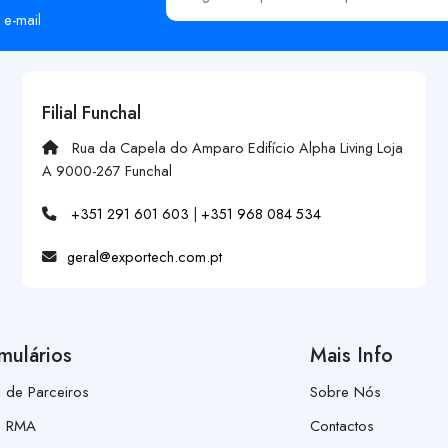
 e-mail
Filial Funchal
Rua da Capela do Amparo Edifício Alpha Living Loja
A 9000-267 Funchal
+351 291 601 603
|
+351 968 084 534
geral@exportech.com.pt
mulários
Mais Info
a de Parceiros
Sobre Nós
a RMA
Contactos