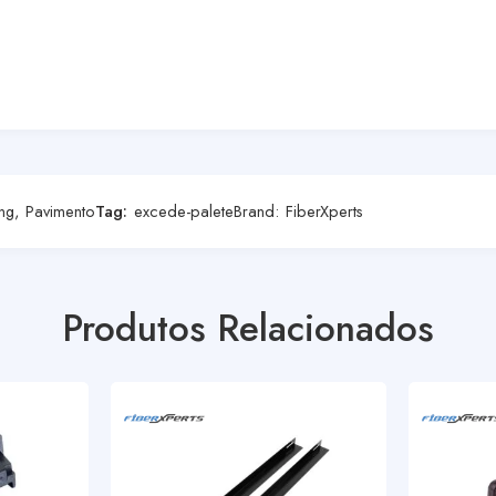
ng
,
Pavimento
Tag:
excede-palete
Brand:
FiberXperts
Produtos Relacionados