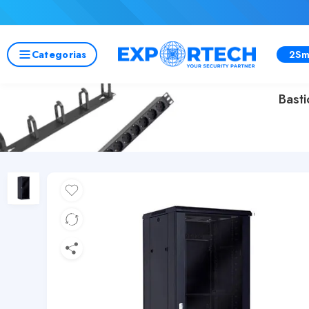
Categorias
2Sm
Bast