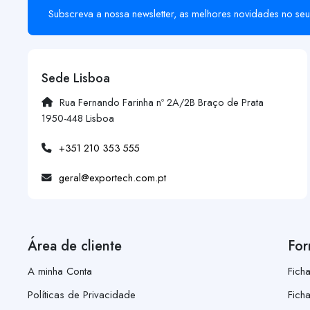
Subscreva a nossa newsletter, as melhores novidades no seu
Sede Lisboa
Rua Fernando Farinha nº 2A/2B Braço de Prata
1950-448 Lisboa
+351 210 353 555
geral@exportech.com.pt
Área de cliente
For
A minha Conta
Fich
Políticas de Privacidade
Fich