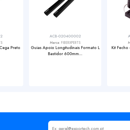
02
ACB-020400002
TS
Marca:
FIBERXPERTS
M
Cega Preto
Guias Apoio Longitudinais Formato L
Kit Fecho 
Bastidor 600mm...
Insira o seu email