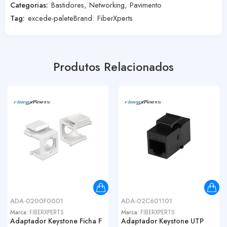
Categorias:
Bastidores
,
Networking
,
Pavimento
Tag:
excede-palete
Brand:
FiberXperts
Produtos Relacionados
ADA-0200F0001
ADA-02C601101
Marca:
FIBERXPERTS
Marca:
FIBERXPERTS
Adaptador Keystone Ficha F
Adaptador Keystone UTP