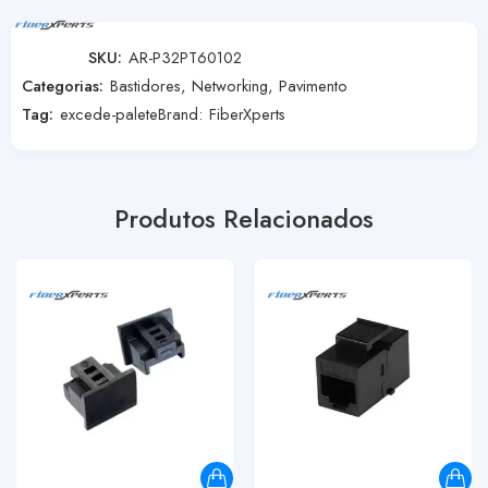
SKU:
AR-P32PT60102
Categorias:
Bastidores
,
Networking
,
Pavimento
Tag:
excede-palete
Brand:
FiberXperts
Produtos Relacionados