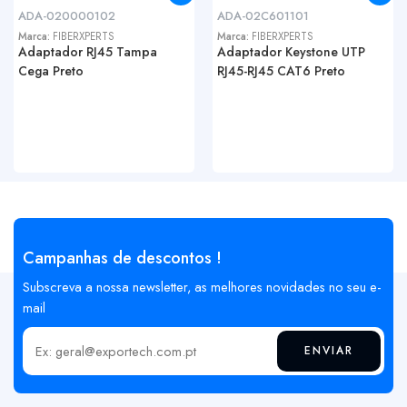
ADA-020000102
ADA-02C601101
Marca:
FIBERXPERTS
Marca:
FIBERXPERTS
Adaptador RJ45 Tampa
Adaptador Keystone UTP
Cega Preto
RJ45-RJ45 CAT6 Preto
Campanhas de descontos !
Subscreva a nossa newsletter, as melhores novidades no seu e-
mail
ENVIAR
Insira o seu email