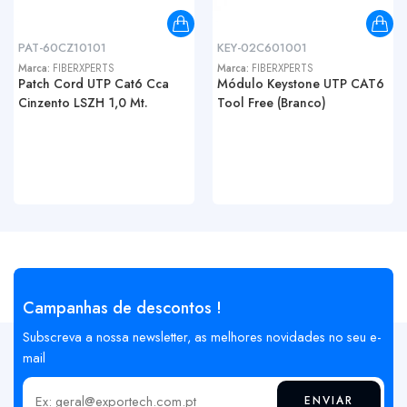
PAT-60CZ10101
KEY-02C601001
Marca:
FIBERXPERTS
Marca:
FIBERXPERTS
Patch Cord UTP Cat6 Cca
Módulo Keystone UTP CAT6
Cinzento LSZH 1,0 Mt.
Tool Free (Branco)
Campanhas de descontos !
Subscreva a nossa newsletter, as melhores novidades no seu e-
mail
ENVIAR
Insira o seu email