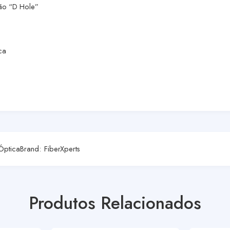
ão “D Hole”
ca
Óptica
Brand:
FiberXperts
Produtos Relacionados