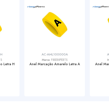
0H
AC-AML100000A
TS
Marca:
FIBERXPERTS
M
o Letra H
Anel Marcação Amarelo Letra A
Anel Mar