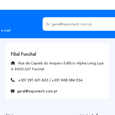
Insira o seu email
 e-mail
Filial Funchal
Rua da Capela do Amparo Edifício Alpha Living Loja
A 9000-267 Funchal
+351 291 601 603
|
+351 968 084 534
geral@exportech.com.pt