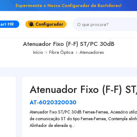
Experimente o Nosso Configurador de Bastidores!
art HR
Configurador
Atenuador Fixo (F-F) ST/PC 30dB
Início
Fibra Óptica
Atenuadores
Atenuador Fixo (F-F) 
AT-6020320030
Atenuador Fixo ST/PC 30dB Femea-Femea, Acessório utilizad
de comunicação ST do tipo Femea-Femea, Contempla alinh
Alinhador de elevada q...