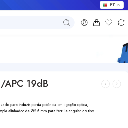
PT
SC/APC 19dB
ado para induzir perda potência em ligação optica,
pla alinhador de Ø2.5 mm para ferrule angular do tipo