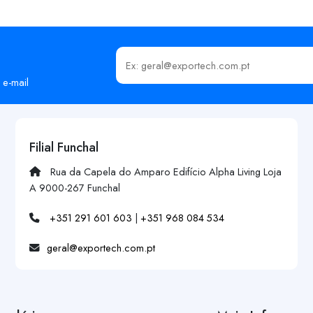
Insira o seu email
 e-mail
Filial Funchal
Rua da Capela do Amparo Edifício Alpha Living Loja
A 9000-267 Funchal
+351 291 601 603
|
+351 968 084 534
geral@exportech.com.pt