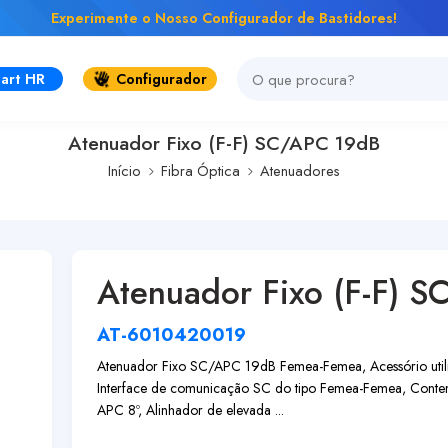
Experimente o Nosso Configurador de Bastidores!
art HR
Configurador
Atenuador Fixo (F-F) SC/APC 19dB
Início
Fibra Óptica
Atenuadores
Atenuador Fixo (F-F) 
AT-6010420019
Atenuador Fixo SC/APC 19dB Femea-Femea, Acessório utiliz
Interface de comunicação SC do tipo Femea-Femea, Contem
APC 8º, Alinhador de elevada ...