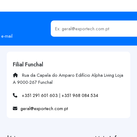
Insira o seu email
 e-mail
Filial Funchal
Rua da Capela do Amparo Edifício Alpha Living Loja
A 9000-267 Funchal
+351 291 601 603
|
+351 968 084 534
geral@exportech.com.pt