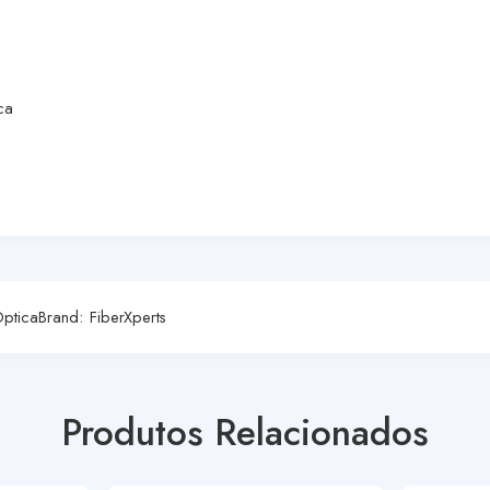
ca
Óptica
Brand:
FiberXperts
Produtos Relacionados