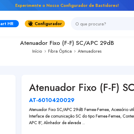
Experimente o Nosso Configurador de Bastidores!
art HR
Configurador
Atenuador Fixo (F-F) SC/APC 29dB
Início
Fibra Óptica
Atenuadores
Atenuador Fixo (F-F) 
AT-6010420029
Atenuador Fixo SC/APC 29dB Femea-Femea, Acessório utiliz
Interface de comunicação SC do tipo Femea-Femea, Contem
APC 8º, Alinhador de elevada ...