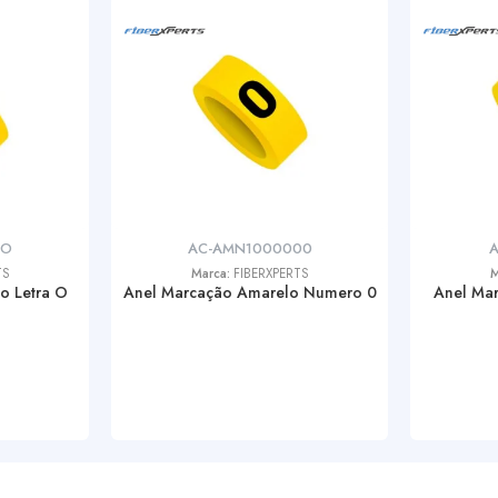
0O
AC-AMN1000000
A
TS
Marca:
FIBERXPERTS
M
o Letra O
Anel Marcação Amarelo Numero 0
Anel Mar