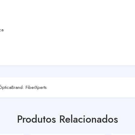
ca
Óptica
Brand:
FiberXperts
Produtos Relacionados