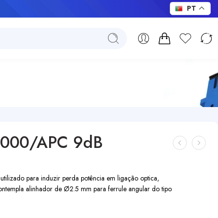
PT
E2000/APC 9dB
lizado para induzir perda potência em ligação optica,
templa alinhador de Ø2.5 mm para ferrule angular do tipo