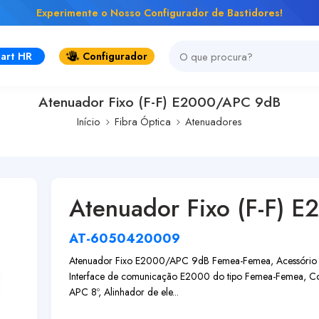
Experimente o Nosso Configurador de Bastidores!
art HR
Configurador
Atenuador Fixo (F-F) E2000/APC 9dB
Início
Fibra Óptica
Atenuadores
Atenuador Fixo (F-F) 
AT-6050420009
Atenuador Fixo E2000/APC 9dB Femea-Femea, Acessório uti
Interface de comunicação E2000 do tipo Femea-Femea, Con
APC 8º, Alinhador de ele...