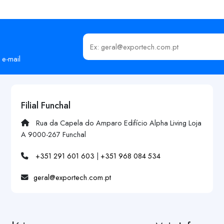
Insira o seu email
 e-mail
Filial Funchal
Rua da Capela do Amparo Edifício Alpha Living Loja
A 9000-267 Funchal
+351 291 601 603
|
+351 968 084 534
geral@exportech.com.pt