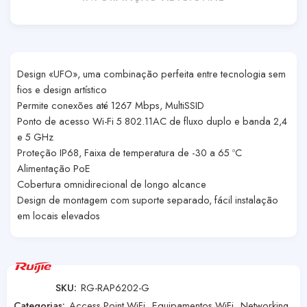
Design «UFO», uma combinação perfeita entre tecnologia sem
fios e design artístico
Permite conexões até 1267 Mbps, MultiSSID
Ponto de acesso Wi-Fi 5 802.11AC de fluxo duplo e banda 2,4
e 5 GHz
Proteção IP68, Faixa de temperatura de -30 a 65 ºC
Alimentação PoE
Cobertura omnidirecional de longo alcance
Design de montagem com suporte separado, fácil instalação
em locais elevados
SKU:
RG-RAP6202-G
Categorias:
Access Point WiFi
,
Equipamentos WiFi
,
Networking