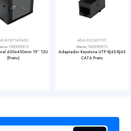
AR-M12PT60450
ADA-02C601101
arca:
FIBERXPERTS
Marca:
FIBERXPERTS
Mural 600x450mm 19” 12U
Adaptador Keystone UTP RJ45-RJ45
(Preto)
CAT6 Preto