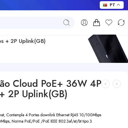
PT
s + 2P Uplink(GB)
tão Cloud PoE+ 36W 4P
+ 2P Uplink(GB)
et, Contempla 4 Portas downlink Ethernet RJ45 10/100Mbps
0Mbps, Norma PoE/PoE /PoE IEEE 802.3af/at/bt tipo 3