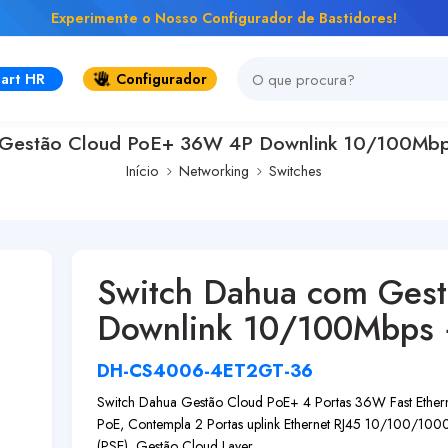
Experimente o Nosso Configurador de Bastidores!
art HR
Configurador
 Gestão Cloud PoE+ 36W 4P Downlink 10/100Mbp
Início
Networking
Switches
Switch Dahua com Ges
Downlink 10/100Mbps 
DH-CS4006-4ET2GT-36
Switch Dahua Gestão Cloud PoE+ 4 Portas 36W Fast Ethern
PoE, Contempla 2 Portas uplink Ethernet RJ45 10/100/100
(PSE), Gestão Cloud Layer ...