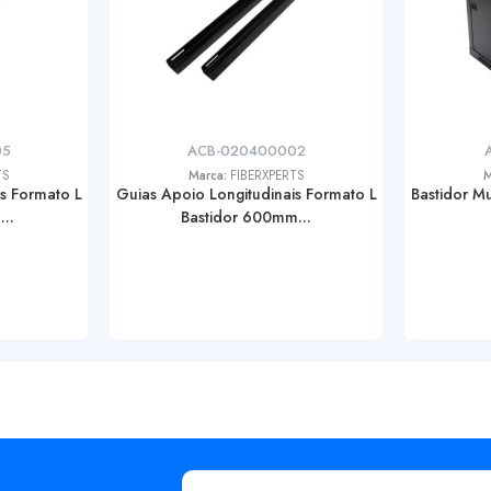
05
ACB-020400002
TS
Marca:
FIBERXPERTS
M
s Formato L
Guias Apoio Longitudinais Formato L
Bastidor 
..
Bastidor 600mm...