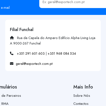
Insira o seu email
 e-mail
Filial Funchal
Rua da Capela do Amparo Edifício Alpha Living Loja
A 9000-267 Funchal
+351 291 601 603
|
+351 968 084 534
geral@exportech.com.pt
mulários
Mais Info
a de Parceiros
Sobre Nós
a RMA
Contactos