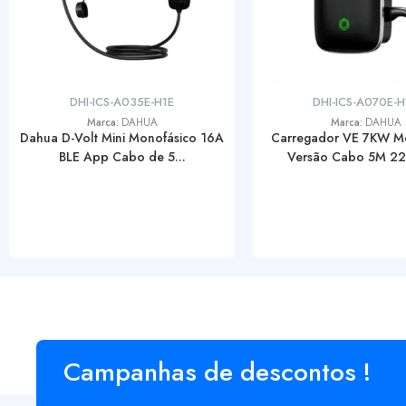
DHI-ICS-A035E-H1E
DHI-ICS-A070E-
Marca:
DAHUA
Marca:
DAHUA
Dahua D-Volt Mini Monofásico 16A
Carregador VE 7KW M
BLE App Cabo de 5...
Versão Cabo 5M 220
Campanhas de descontos !