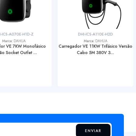
I-ICS-A070E-H1D-Z
DHI-ICS-A110E-H2D
Marca:
DAHUA
Marca:
DAHUA
dor VE 7KW Monofásico
Carregador VE 11KW Trifásico Versão
ão Socket Outlet ...
Cabo 5M 380V 3...
ENVIAR