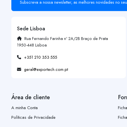
Subscreva a nossa newsletter, as melhores novidades no seu
Sede Lisboa
Rua Fernando Farinha nº 2A/2B Braço de Prata
1950-448 Lisboa
+351 210 353 555
geral@exportech.com.pt
Área de cliente
For
A minha Conta
Fich
Políticas de Privacidade
Fich