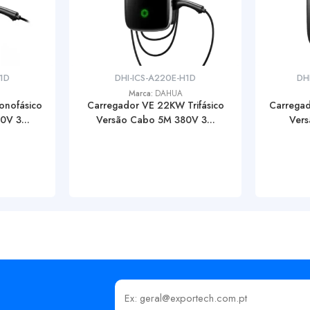
H1D
DHI-ICS-A220E-H1D
DH
Marca:
DAHUA
onofásico
Carregador VE 22KW Trifásico
Carrega
V 3...
Versão Cabo 5M 380V 3...
Vers
Insira o seu email