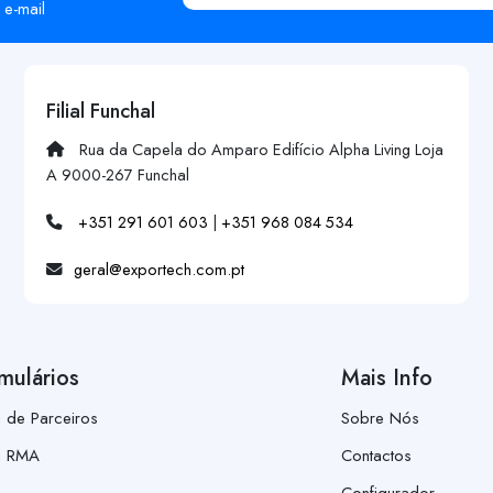
 e-mail
Filial Funchal
Rua da Capela do Amparo Edifício Alpha Living Loja
A 9000-267 Funchal
+351 291 601 603
|
+351 968 084 534
geral@exportech.com.pt
mulários
Mais Info
a de Parceiros
Sobre Nós
a RMA
Contactos
Configurador