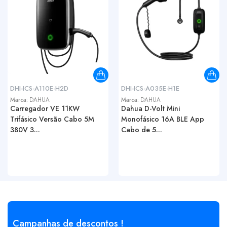
DHI-ICS-A110E-H2D
DHI-ICS-A035E-H1E
Marca:
DAHUA
Marca:
DAHUA
Carregador VE 11KW
Dahua D-Volt Mini
Trifásico Versão Cabo 5M
Monofásico 16A BLE App
380V 3...
Cabo de 5...
Campanhas de descontos !