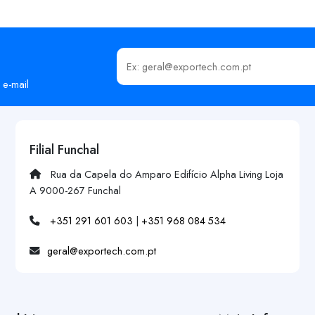
Insira o seu email
 e-mail
Filial Funchal
Rua da Capela do Amparo Edifício Alpha Living Loja
A 9000-267 Funchal
+351 291 601 603
|
+351 968 084 534
geral@exportech.com.pt