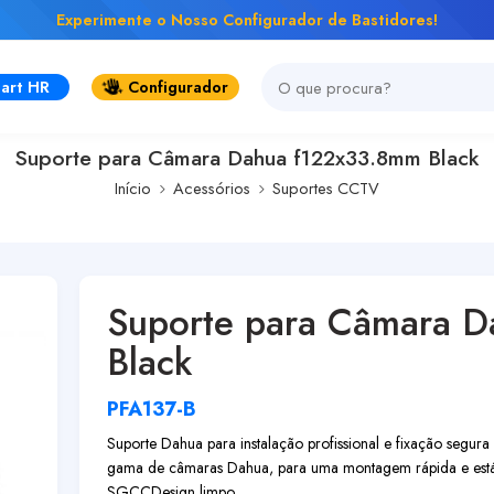
Experimente o Nosso Configurador de Bastidores!
art HR
Configurador
Suporte para Câmara Dahua f122x33.8mm Black
Início
Acessórios
Suportes CCTV
Suporte para Câmara 
Black
PFA137-B
Suporte Dahua para instalação profissional e fixação segur
gama de câmaras Dahua, para uma montagem rápida e est
SGCC
Design limpo...