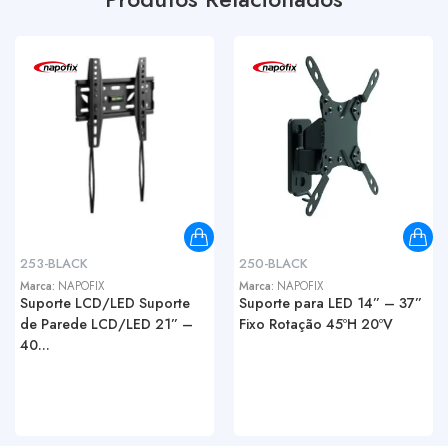
253-BLACK
250-BLACK
Marca:
NAPOFIX
Marca:
NAPOFIX
Suporte LCD/LED Suporte
Suporte para LED 14” – 37”
de Parede LCD/LED 21” –
Fixo Rotação 45ºH 20ºV
40...