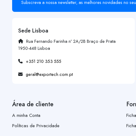
Subscreva a nossa newsletter, as melhores novidades no seu
Sede Lisboa
Rua Fernando Farinha nº 2A/2B Braço de Prata
1950-448 Lisboa
+351 210 353 555
geral@exportech.com.pt
Área de cliente
For
A minha Conta
Fich
Políticas de Privacidade
Fich