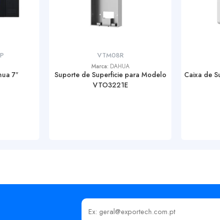
-P
VTM08R
Marca:
DAHUA
hua 7″
Suporte de Superficie para Modelo
Caixa de S
VTO3221E
Insira o seu email