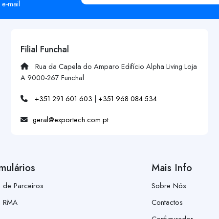
 e-mail
Filial Funchal
Rua da Capela do Amparo Edifício Alpha Living Loja
A 9000-267 Funchal
+351 291 601 603
|
+351 968 084 534
geral@exportech.com.pt
mulários
Mais Info
a de Parceiros
Sobre Nós
a RMA
Contactos
Configurador