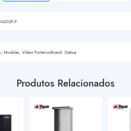
TO4202F-P
s
,
Modular
,
Vídeo Porteiros
Brand:
Dahua
Produtos Relacionados