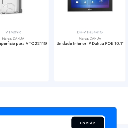
VTM09R
DH-VTH5441G
Marca:
DAHUA
Marca:
DAHUA
uperfície para VTO2211G
Unidade Interior IP Dahua POE 10.1″
ENVIAR