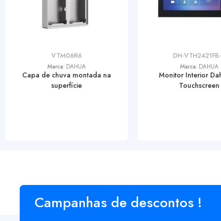
VTM06R6
DH-VTH2421FB
Marca:
DAHUA
Marca:
DAHUA
Capa de chuva montada na
Monitor Interior Da
superfície
Touchscreen
Campanhas de descontos !