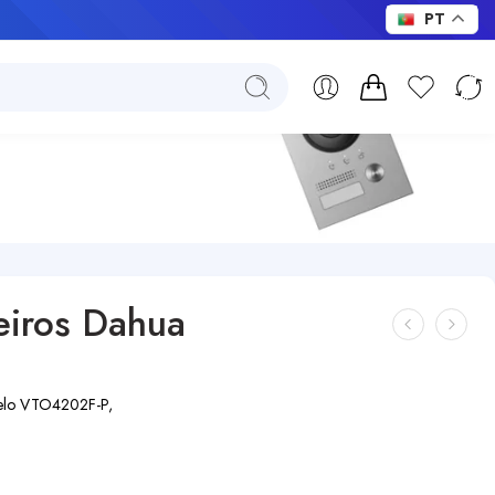
PT
teiros Dahua
odelo VTO4202F-P,