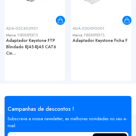
ADA-02C602901
ADA-0200F0001
Marca:
FIBERXPERTS
Marca:
FIBERXPERTS
Adaptador Keystone FTP
Adaptador Keystone Ficha F
Blindado RJ45-RJ45 CAT6
Cin...
Campanhas de descontos !
Subscreva a nossa newsletter, as melhores novidades no seu e-
mail