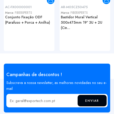
AC-FX00000001
AR-M05CZ50475
Marca:
FIBERXPERTS
Marca:
FIBERXPERTS
Conjunto Fixação ODF
Bastidor Mural Vertical
(Parafuso + Porca + Anilha)
500x475mm 19″ 3U + 2U
(Cin...
Campanhas de descontos !
Subscreva a nossa newsletter, as melhores novidades no seu e-
mail
ENVIAR
Insira o seu email