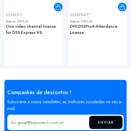
DSS8EXV
DSS8PRATT
Marca:
DAHUA
Marca:
DAHUA
One video channel license
DHI-DSSPro8-Attendance-
for DSS Express V8.
License
Campanhas de descontos !
Subscreva a nossa newsletter, as melhores novidades no seu e-
mail
ENVIAR
Insira o seu email