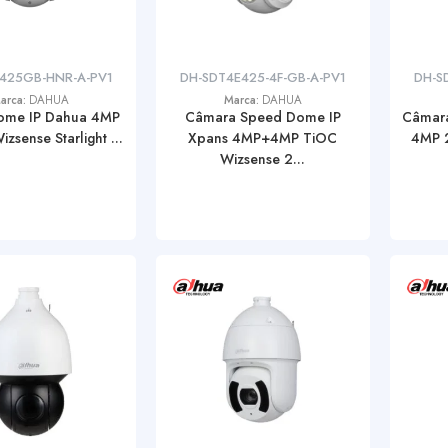
425GB-HNR-A-PV1
DH-SDT4E425-4F-GB-A-PV1
DH-S
arca:
DAHUA
Marca:
DAHUA
ome IP Dahua 4MP
Câmara Speed Dome IP
Câmara
zsense Starlight ...
Xpans 4MP+4MP TiOC
4MP 
Wizsense 2...