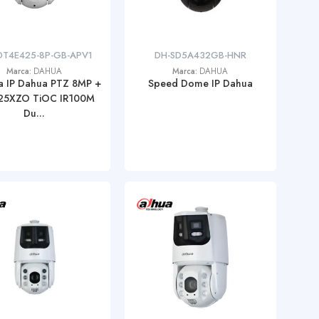
DT4E425-8P-GB-APV1
DH-SD5A432GB-HNR
Marca:
DAHUA
Marca:
DAHUA
 IP Dahua PTZ 8MP +
Speed Dome IP Dahua
25XZO TiOC IR100M
Du...