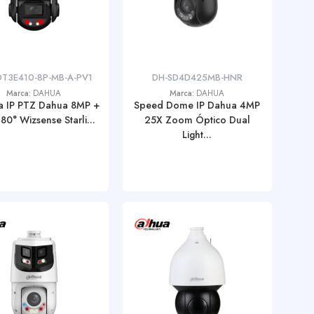
DT3E410-8P-MB-A-PV1
DH-SD4D425MB-HNR
Marca:
DAHUA
Marca:
DAHUA
 IP PTZ Dahua 8MP +
Speed Dome IP Dahua 4MP
0° Wizsense Starli...
25X Zoom Óptico Dual
Light...