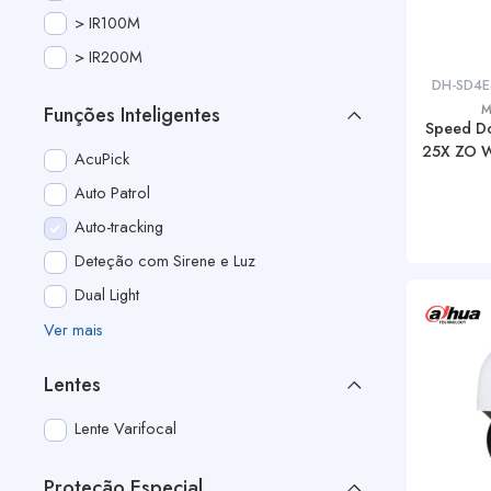
> IR100M
> IR200M
DH-SD4E
M
Funções Inteligentes
Speed D
25X ZO Wi
AcuPick
Auto Patrol
Auto-tracking
Deteção com Sirene e Luz
Dual Light
Ver mais
Lentes
Lente Varifocal
Proteção Especial