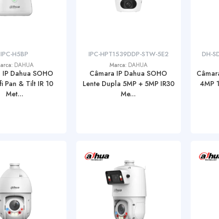
IPC-H5BP
IPC-HPT1539DDP-STW-5E2
DH-S
arca:
DAHUA
Marca:
DAHUA
 IP Dahua SOHO
Câmara IP Dahua SOHO
Câmara
i Pan & Tilt IR 10
Lente Dupla 5MP + 5MP IR30
4MP 18
Met...
Me...