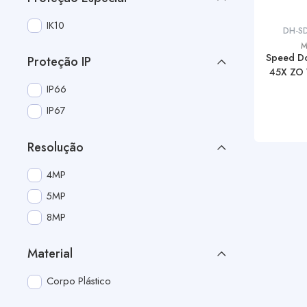
IK10
DH-S
M
Speed D
Proteção IP
45X ZO 
IP66
IP67
Resolução
4MP
5MP
8MP
Material
Corpo Plástico