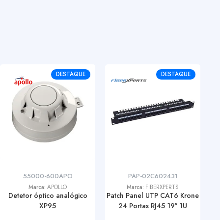
DESTAQUE
DESTAQUE
55000-600APO
PAP-02C602431
Marca:
APOLLO
Marca:
FIBERXPERTS
Detetor óptico analógico
Patch Panel UTP CAT6 Krone
XP95
24 Portas RJ45 19″ 1U
C
4 