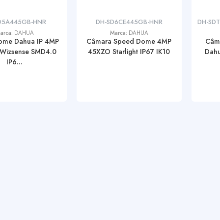
D5A445GB-HNR
DH-SD6CE445GB-HNR
DH-SDT
arca:
DAHUA
Marca:
DAHUA
ome Dahua IP 4MP
Câmara Speed Dome 4MP
Câm
Wizsense SMD4.0
45XZO Starlight IP67 IK10
Dah
IP6...