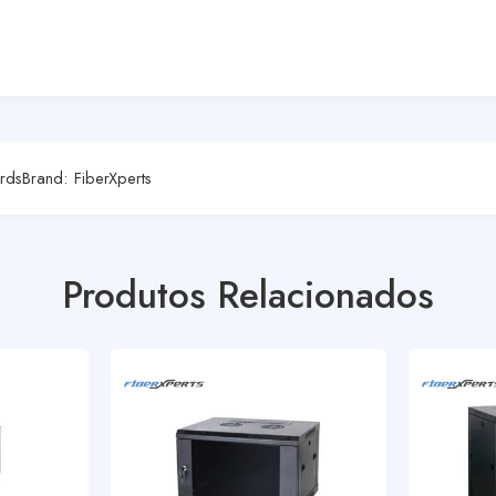
rds
Brand:
FiberXperts
Produtos Relacionados