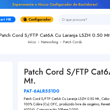
Experimente o Nosso Configurador de Bastidores!
art HR
Configurador
Patch Cord S/FTP Cat6A Cu Laranja LSZH 0.50 Mt
Início
Networking
Patch Cords
Patch Cord S/FTP Cat6
Mt.
PAT-6ALR551D0
Patch Cord S/FTP Cat6A Cu Laranja LSZH 0.50 Mt., Cabo 
100% Cobre (Cu) OFC, produzido livre de oxigénio, Reve
61034), Comunicação 10Base-T/100...