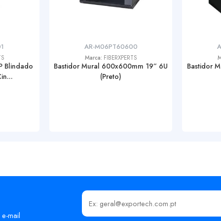
1
AR-M06PT60600
TS
Marca:
FIBERXPERTS
M
P Blindado
Bastidor Mural 600x600mm 19” 6U
Bastidor 
n...
(Preto)
Insira o seu email
 e-mail