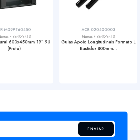
AR-M09PT60450
ACB-020400003
arca:
FIBERXPERTS
Marca:
FIBERXPERTS
Mural 600x450mm 19” 9U
Guias Apoio Longitudinais Formato L
(Preto)
Bastidor 800mm...
ENVIAR