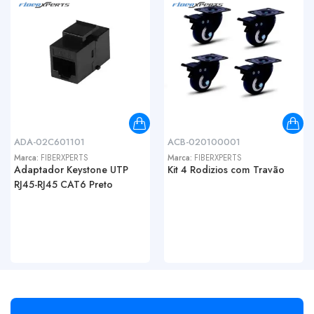
ADA-02C601101
ACB-020100001
Marca:
FIBERXPERTS
Marca:
FIBERXPERTS
Adaptador Keystone UTP
Kit 4 Rodizios com Travão
RJ45-RJ45 CAT6 Preto