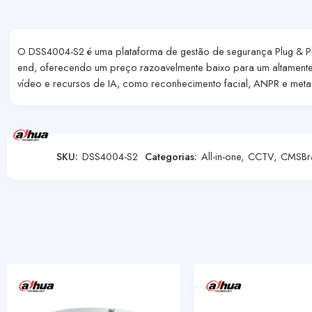
O DSS4004-S2 é uma plataforma de gestão de segurança Plug & Pl
end, oferecendo um preço razoavelmente baixo para um altamente e
vídeo e recursos de IA, como reconhecimento facial, ANPR e met
SKU:
DSS4004-S2
Categorias:
All-in-one
,
CCTV
,
CMS
Br