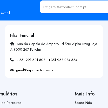
Insira o seu email
 e-mail
Filial Funchal
Rua da Capela do Amparo Edifício Alpha Living Loja
A 9000-267 Funchal
+351 291 601 603
|
+351 968 084 534
geral@exportech.com.pt
mulários
Mais Info
a de Parceiros
Sobre Nós