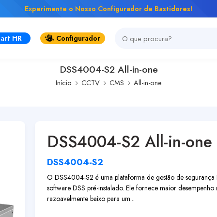
Experimente o Nosso Configurador de Bastidores!
art HR
Configurador
DSS4004-S2 All-in-one
Início
CCTV
CMS
All-in-one
DSS4004-S2 All-in-one
DSS4004-S2
O DSS4004-S2 é uma plataforma de gestão de segurança Pl
software DSS pré-instalado. Ele fornece maior desempenh
razoavelmente baixo para um...