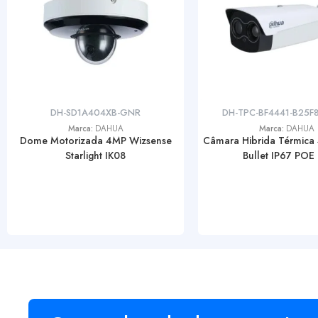
DH-SD1A404XB-GNR
DH-TPC-BF4441-B25F
Marca:
DAHUA
Marca:
DAHUA
Dome Motorizada 4MP Wizsense
Câmara Hibrida Térmica
Starlight IK08
Bullet IP67 POE L