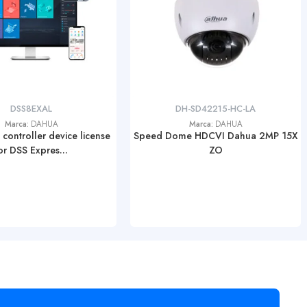
DSS8EXAL
DH-SD42215-HC-LA
Marca:
DAHUA
Marca:
DAHUA
controller device license
Speed Dome HDCVI Dahua 2MP 15X
or DSS Expres...
ZO