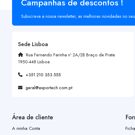
Campanhas de descontos !
Subscreva a nossa newsletter, as melhores novidades no seu
Sede Lisboa
Rua Fernando Farinha nº 2A/2B Braço de Prata
1950-448 Lisboa
+351 210 353 555
geral@exportech.com.pt
Área de cliente
For
A minha Conta
Fich