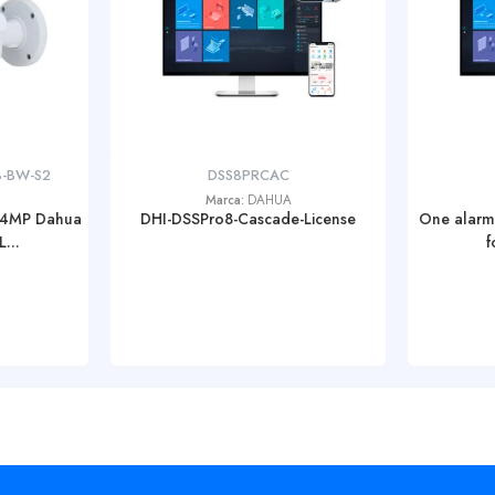
8-BW-S2
DSS8PRCAC
Marca:
DAHUA
 4MP Dahua
DHI-DSSPro8-Cascade-License
One alarm 
...
f