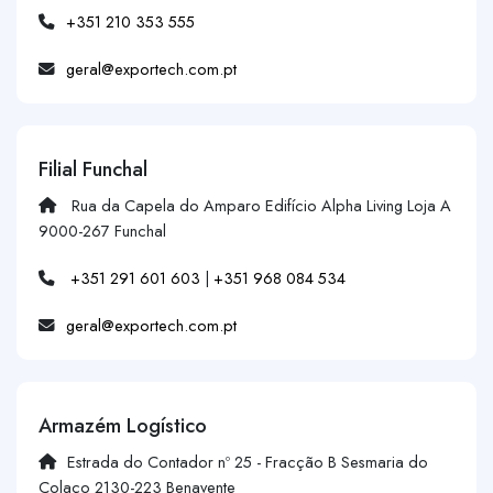
+351 210 353 555
geral@exportech.com.pt
Filial Funchal
Rua da Capela do Amparo Edifício Alpha Living Loja A
9000-267 Funchal
+351 291 601 603
|
+351 968 084 534
geral@exportech.com.pt
Armazém Logístico
Estrada do Contador nº 25 - Fracção B Sesmaria do
Colaço 2130-223 Benavente