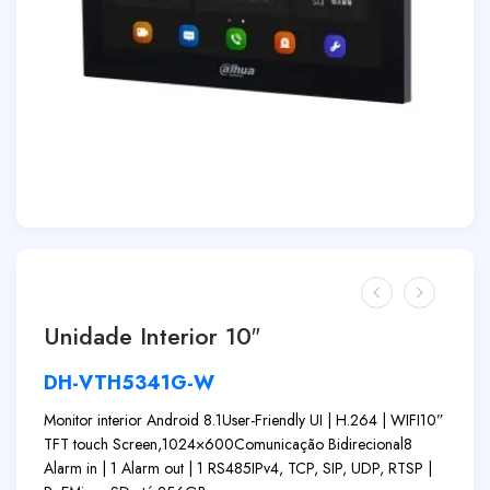
Unidade Interior 10″
DH-VTH5341G-W
Monitor interior Android 8.1
User-Friendly UI | H.264 | WIFI
10”
TFT touch Screen,1024×600
Comunicação Bidirecional
8
Alarm in | 1 Alarm out | 1 RS485
IPv4, TCP, SIP, UDP, RTSP |