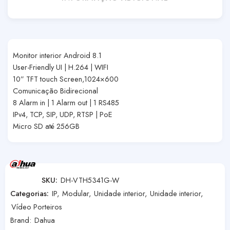
Monitor interior Android 8.1
User-Friendly UI | H.264 | WIFI
10” TFT touch Screen,1024×600
Comunicação Bidirecional
8 Alarm in | 1 Alarm out | 1 RS485
IPv4, TCP, SIP, UDP, RTSP | PoE
Micro SD até 256GB
SKU:
DH-VTH5341G-W
Categorias:
IP
,
Modular
,
Unidade interior
,
Unidade interior
,
Vídeo Porteiros
Brand:
Dahua