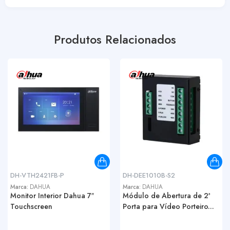
Produtos Relacionados
DH-VTH2421FB-P
DH-DEE1010B-S2
Marca:
DAHUA
Marca:
DAHUA
Monitor Interior Dahua 7″
Módulo de Abertura de 2ª
Touchscreen
Porta para Vídeo Porteiro...