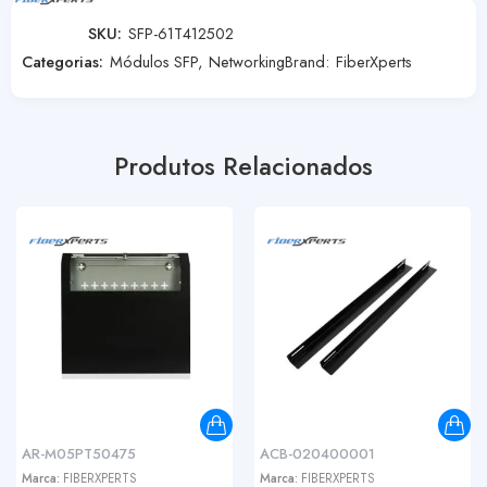
SKU:
SFP-61T412502
Categorias:
Módulos SFP
,
Networking
Brand:
FiberXperts
Produtos Relacionados
AR-M05PT50475
ACB-020400001
Marca:
FIBERXPERTS
Marca:
FIBERXPERTS