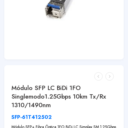
Módulo SFP LC BiDi 1FO
Singlemodo1.25Gbps 10km Tx/Rx
1310/1490nm
SFP-61T412502
Módulo SFP+ Fibra Óptica 1FO BiDi LC Simplex SM 1.25Gbps