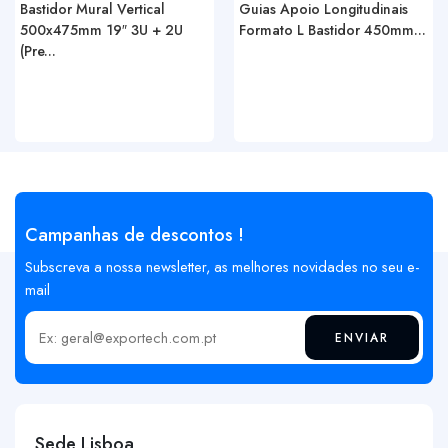
Bastidor Mural Vertical
Guias Apoio Longitudinais
500x475mm 19″ 3U + 2U
Formato L Bastidor 450mm...
(Pre...
Campanhas de descontos !
Subscreva a nossa newsletter, as melhores novidades no seu e-
mail
ENVIAR
Insira o seu email
Sede Lisboa