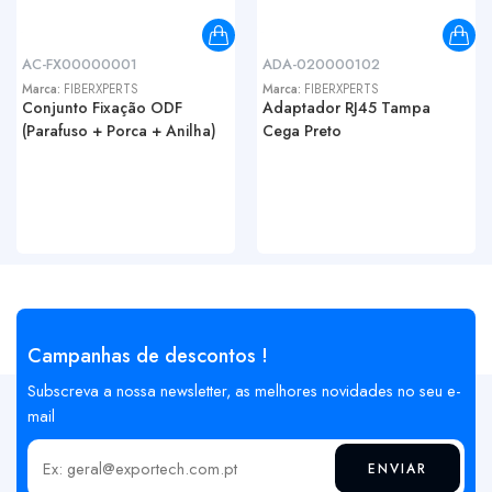
AC-FX00000001
ADA-020000102
Marca:
FIBERXPERTS
Marca:
FIBERXPERTS
Conjunto Fixação ODF
Adaptador RJ45 Tampa
(Parafuso + Porca + Anilha)
Cega Preto
Campanhas de descontos !
Subscreva a nossa newsletter, as melhores novidades no seu e-
mail
ENVIAR
Insira o seu email