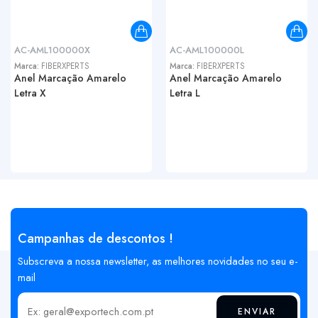
AC-AML100000X
AC-AML100000L
Marca:
FIBERXPERTS
Marca:
FIBERXPERTS
Anel Marcação Amarelo
Anel Marcação Amarelo
Letra X
Letra L
Campanhas de descontos !
Subscreva a nossa newsletter, as melhores novidades no seu e-
mail
ENVIAR
Insira o seu email