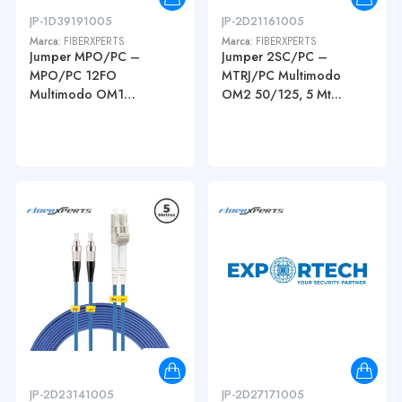
JP-1D39191005
JP-2D21161005
Marca:
FIBERXPERTS
Marca:
FIBERXPERTS
Jumper MPO/PC –
Jumper 2SC/PC –
MPO/PC 12FO
MTRJ/PC Multimodo
Multimodo OM1
OM2 50/125, 5 Mt...
62.5/125...
JP-2D23141005
JP-2D27171005