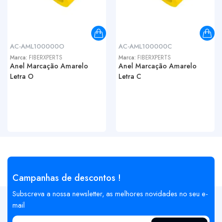
AC-AML100000O
AC-AML100000C
Marca:
FIBERXPERTS
Marca:
FIBERXPERTS
Anel Marcação Amarelo
Anel Marcação Amarelo
Letra O
Letra C
Campanhas de descontos !
Subscreva a nossa newsletter, as melhores novidades no seu e-
mail