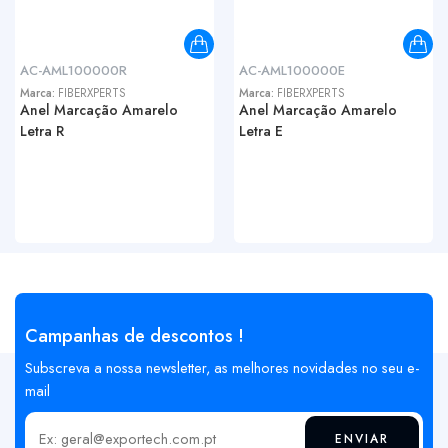
AC-AML100000R
AC-AML100000E
Marca:
FIBERXPERTS
Marca:
FIBERXPERTS
Anel Marcação Amarelo
Anel Marcação Amarelo
Letra R
Letra E
Campanhas de descontos !
Subscreva a nossa newsletter, as melhores novidades no seu e-
mail
ENVIAR
Insira o seu email