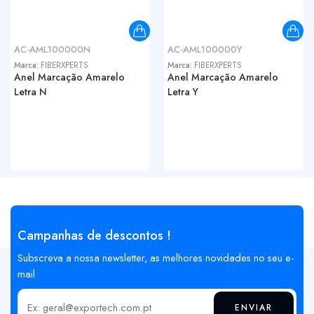
AC-AML100000N
AC-AML100000Y
Marca:
FIBERXPERTS
Marca:
FIBERXPERTS
Anel Marcação Amarelo
Anel Marcação Amarelo
Letra N
Letra Y
Campanhas de descontos !
Subscreva a nossa newsletter, as melhores novidades no seu e-
mail
ENVIAR
Insira o seu email