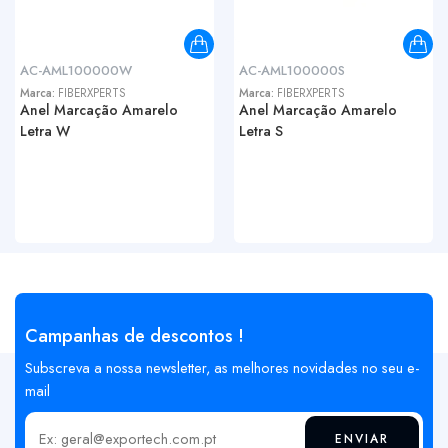
AC-AML100000W
AC-AML100000S
Marca:
FIBERXPERTS
Marca:
FIBERXPERTS
Anel Marcação Amarelo
Anel Marcação Amarelo
Letra W
Letra S
Campanhas de descontos !
Subscreva a nossa newsletter, as melhores novidades no seu e-
mail
ENVIAR
Insira o seu email