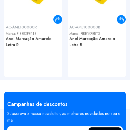
AC-AML100000R
AC-AML100000B
Marca:
FIBERXPERTS
Marca:
FIBERXPERTS
Anel Marcação Amarelo
Anel Marcação Amarelo
Letra R
Letra B
Campanhas de descontos !
Subscreva a nossa newsletter, as melhores novidades no seu e-
mail