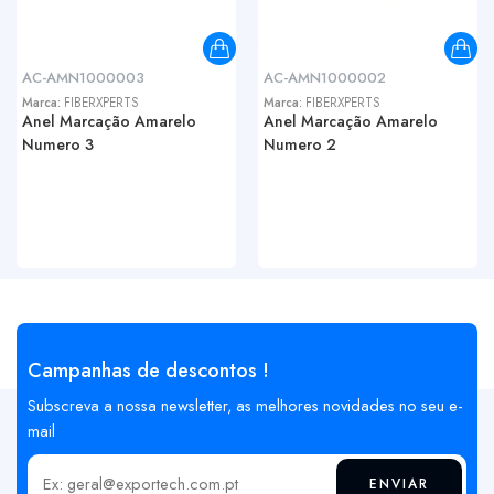
AC-AMN1000003
AC-AMN1000002
Marca:
FIBERXPERTS
Marca:
FIBERXPERTS
Anel Marcação Amarelo
Anel Marcação Amarelo
Numero 3
Numero 2
Campanhas de descontos !
Subscreva a nossa newsletter, as melhores novidades no seu e-
mail
ENVIAR
Insira o seu email