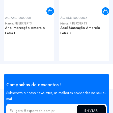
AC-AML100000I
AC-AML100000Z
Marca:
FIBERXPERTS
Marca:
FIBERXPERTS
Anel Marcação Amarelo
Anel Marcação Amarelo
Letra I
Letra Z
Campanhas de descontos !
Subscreva a nossa newsletter, as melhores novidades no seu e-
mail
ENVIAR
Insira o seu email