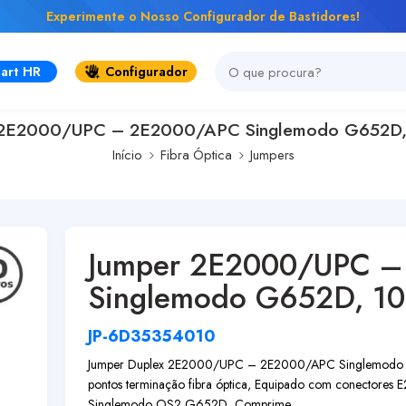
Experimente o Nosso Configurador de Bastidores!
art HR
Configurador
 2E2000/UPC – 2E2000/APC Singlemodo G652D, 
Início
Fibra Óptica
Jumpers
Jumper 2E2000/UPC 
Singlemodo G652D, 10
JP-6D35354010
Jumper Duplex 2E2000/UPC – 2E2000/APC Singlemodo G552D
pontos terminação fibra óptica, Equipado com conectore
Singlemodo OS2 G652D, Comprime...