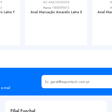
0Y
AC-AML100000S
A
TS
Marca:
FIBERXPERTS
M
o Letra Y
Anel Marcação Amarelo Letra S
Anel Mar
Insira o seu email
 e-mail
Filial Funchal