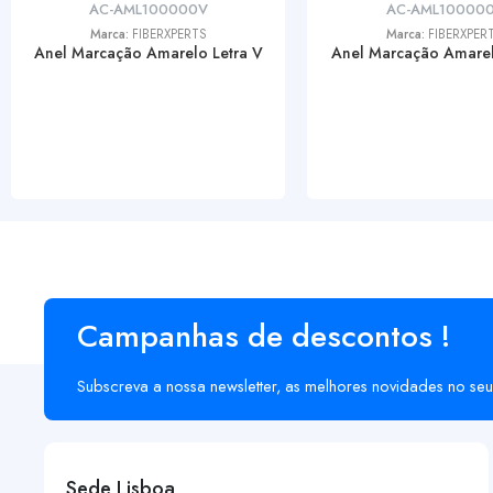
AC-AML100000V
AC-AML10000
Marca:
FIBERXPERTS
Marca:
FIBERXPER
Anel Marcação Amarelo Letra V
Anel Marcação Amarel
Campanhas de descontos !
Subscreva a nossa newsletter, as melhores novidades no seu
Sede Lisboa