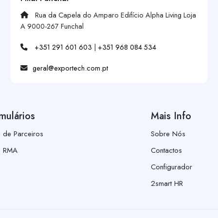
Rua da Capela do Amparo Edifício Alpha Living Loja
A 9000-267 Funchal
+351 291 601 603
|
+351 968 084 534
geral@exportech.com.pt
mulários
Mais Info
a de Parceiros
Sobre Nós
a RMA
Contactos
Configurador
2smart HR