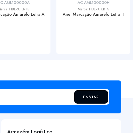
C-AML100000A
AC-AML100000H
arca:
FIBERXPERTS
Marca:
FIBERXPERTS
cação Amarelo Letra A
Anel Marcação Amarelo Letra H
ENVIAR
Armazém Logístico