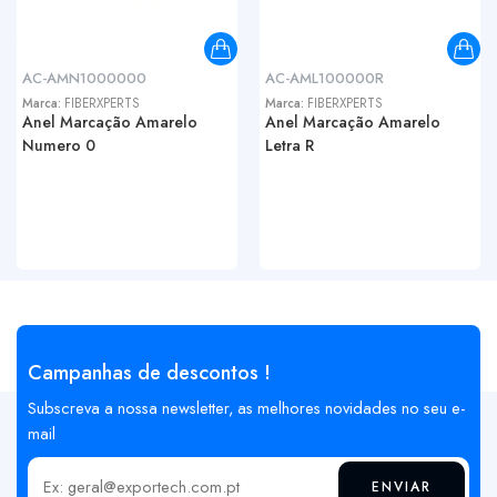
AC-AMN1000000
AC-AML100000R
Marca:
FIBERXPERTS
Marca:
FIBERXPERTS
Anel Marcação Amarelo
Anel Marcação Amarelo
Numero 0
Letra R
Campanhas de descontos !
Subscreva a nossa newsletter, as melhores novidades no seu e-
mail
ENVIAR
Insira o seu email