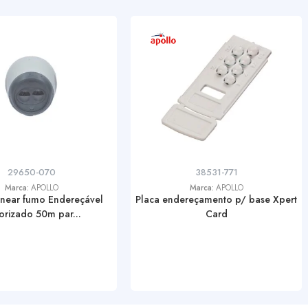
29650-070
38531-771
Marca:
APOLLO
Marca:
APOLLO
linear fumo Endereçável
Placa endereçamento p/ base Xpert
orizado 50m par...
Card