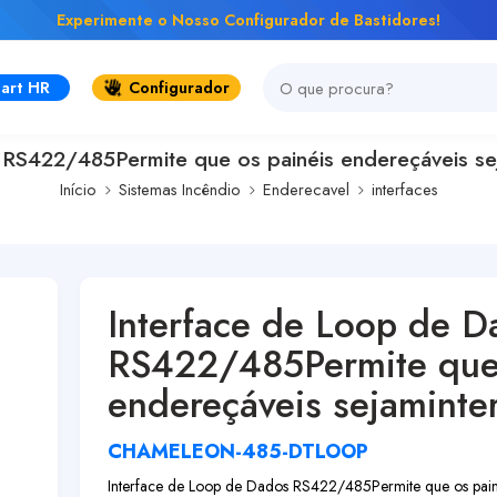
Experimente o Nosso Configurador de Bastidores!
art HR
Configurador
RS422/485Permite que os painéis endereçáveis sej
Início
Sistemas Incêndio
Enderecavel
interfaces
Interface de Loop de D
RS422/485Permite que 
endereçáveis sejaminter
CHAMELEON-485-DTLOOP
Interface de Loop de Dados RS422/485
Permite que os pai