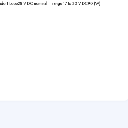
ndo 1 Loop
28 V DC nominal – range 17 to 30 V DC
90 (W)