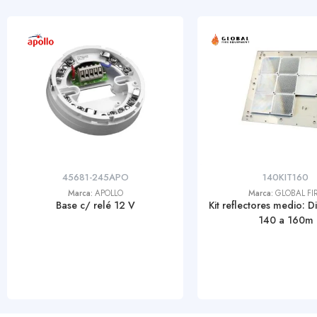
45681-245APO
140KIT160
Marca:
APOLLO
Marca:
GLOBAL FI
Base c/ relé 12 V
Kit reflectores medio: D
140 a 160m