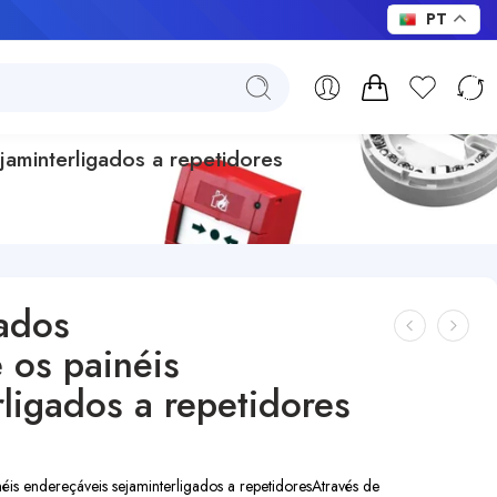
PT
aminterligados a repetidores
ados
os painéis
ligados a repetidores
néis endereçáveis sejam
interligados a repetidores
Através de