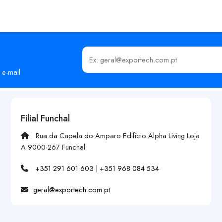
Insira o seu email
 e-mail
Filial Funchal
Rua da Capela do Amparo Edifício Alpha Living Loja
A 9000-267 Funchal
+351 291 601 603
|
+351 968 084 534
geral@exportech.com.pt