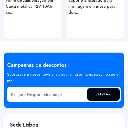
Fonte de Alimentação em
Suporte articulado para
Caixa metálica 12V 10Ah
montagem em mesa para
co...
dois...
Campanhas de descontos !
Subscreva a nossa newsletter, as melhores novidades no seu e-
mail
ENVIAR
Insira o seu email
Sede Lisboa