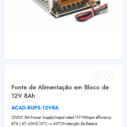
Fonte de Alimentação em Bloco de
12V 8Ah
ACAD-BUPS-12V8A
12VDC 8A Power Supply
Output rated 117.1W
Input efficiency
81% | 47~63HZ
-10°C~+ 60°C
Protecção de Bateria