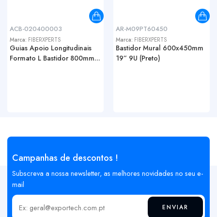
ACB-020400003
AR-M09PT60450
Marca:
FIBERXPERTS
Marca:
FIBERXPERTS
Guias Apoio Longitudinais
Bastidor Mural 600x450mm
Formato L Bastidor 800mm...
19” 9U (Preto)
Campanhas de descontos !
Subscreva a nossa newsletter, as melhores novidades no seu e-
mail
ENVIAR
Insira o seu email