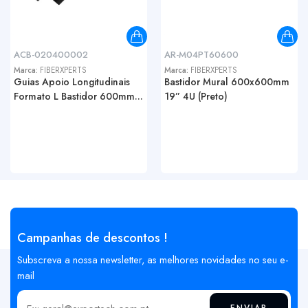
ACB-020400002
AR-M04PT60600
Marca:
FIBERXPERTS
Marca:
FIBERXPERTS
Guias Apoio Longitudinais
Bastidor Mural 600x600mm
Formato L Bastidor 600mm...
19” 4U (Preto)
Campanhas de descontos !
Subscreva a nossa newsletter, as melhores novidades no seu e-
mail